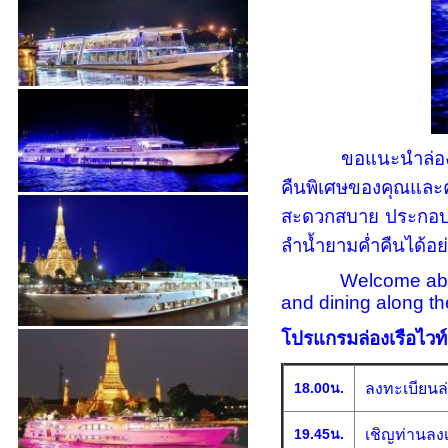
ขอแนะนำล่อ
คืนพิเศษของคุณและค
สะดวกสบาย ประกอบด้
ลำน้ำยามค่ำคืนได้อย
Welcome aboard th
and dining along t
โปรแกรมล่องเรือไวท์อ
18.00น.
ลงทะเบียนล่
19.45น.
เชิญท่านลงเ