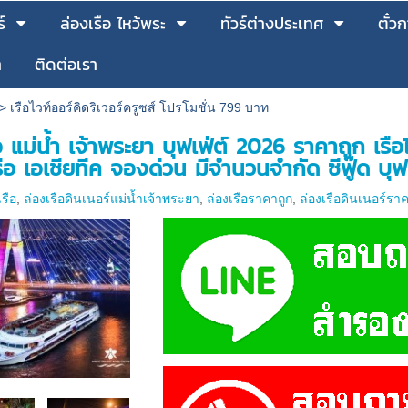
์
ล่องเรือ ไหว้พระ
ทัวร์ต่างประเทศ
ตั๋
า
ติดต่อเรา
>
เรือไวท์ออร์คิดริเวอร์ครูซส์ โปรโมชั่น 799 บาท
ือ แม่น้ำ เจ้าพระยา บุฟเฟ่ต์ 2026 ราคาถูก เรื
รือ เอเชียทีค จองด่วน มีจำนวนจำกัด ซีฟู๊ด บุฟ
เรือ
,
ล่องเรือดินเนอร์แม่น้ำเจ้าพระยา
,
ล่องเรือราคาถูก
,
ล่องเรือดินเนอร์รา