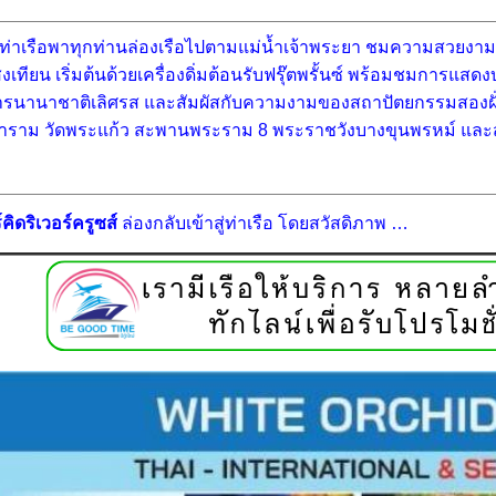
ท่าเรือพาทุกท่านล่องเรือไปตามแม่น้ำเจ้าพระยา ชมความสวย
งเทียน เริ่มต้นด้วยเครื่องดิ่มต้อนรับฟรุ๊ตพรั้นซ์ พร้อมชมการแส
หารนานาชาติเลิศรส และสัมผัสกับความงามของสถาปัตยกรรมสองฝั่ง
ราม วัดพระแก้ว สะพานพระราม 8 พระราชวังบางขุนพรหม์ และสถ
คิดริเวอร์ครูซส์
ล่องกลับเข้าสู่ท่าเรือ โดยสวัสดิภาพ …