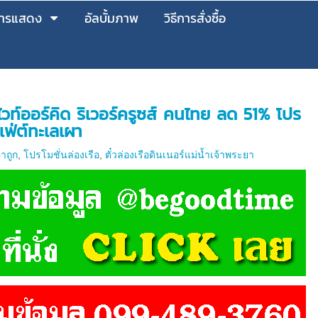
วการแสดง
อัลบั้มภาพ
วิธีการสั่งซื้อ
อไวท์ออร์คิด ริเวอร์ครูซส์ คนไทย ลด 51% โปร
เฟ่ต์ทะเลเผา
คาถูก
,
โปรโมชั่นล่องเรือ
,
ตั๋วล่องเรือดินเนอร์แม่น้ำเจ้าพระยา