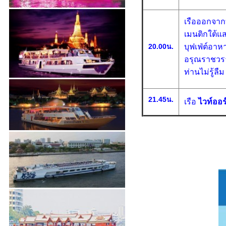
เรือออกจาก
เมนติกใต้แส
20.00น.
บุฟเฟ่ต์อา
อรุณราชวรา
ท่านไม่รู้ลืม
21.45น.
เรือ
ไวท์ออร์