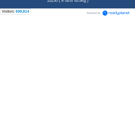
10230 ( สำนักงานใหญ่ )
Visitors:
699,814