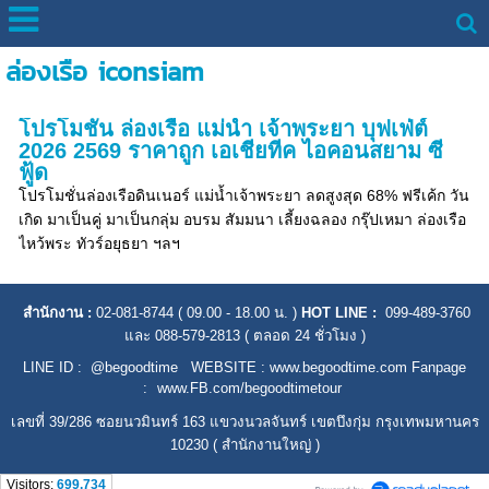
ล่องเรือ iconsiam
โปรโมชั่น ล่องเรือ แม่น้ำ เจ้าพระยา บุฟเฟ่ต์
2026 2569 ราคาถูก เอเชียทีค ไอคอนสยาม ซี
ฟู้ด
โปรโมชั่นล่องเรือดินเนอร์ แม่น้ำเจ้าพระยา ลดสูงสุด 68% ฟรีเค้ก วัน
เกิด มาเป็นคู่ มาเป็นกลุ่ม อบรม สัมมนา เลี้ยงฉลอง กรุ๊ปเหมา ล่องเรือ
ไหว้พระ ทัวร์อยุธยา ฯลฯ
สำนักงาน :
02-081-8744 ( 09.00 - 18.00 น. )
HOT LINE :
099-489-3760
และ 088-579-2813
( ตลอด 24 ชั่วโมง )
LINE ID : @begoodtime WEBSITE : www.begoodtime.com Fanpage
:
www.FB.com/begoodtimetour
เลขที่ 39/286 ซอยนวมินทร์ 163 แขวงนวลจันทร์ เขตบึงกุ่ม กรุงเทพมหานคร
10230 ( สำนักงานใหญ่ )
Visitors:
699,734