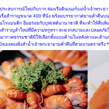
ระสบการณ์ใหม่กับการ ล่องเรือดินเนอร์แม่น้ำเจ้าพระยา
เรือสำราญขนาด 400 ที่นั่ง พร้อมบรรยากาศยามค่ำคืนบนล
รแมนติก อิ่มอร่อยกับบุฟเฟต์นานาชาติ ที่จะทำให้คืนพิเศ
ือสำราญลำใหม่ที่มีความหรูหรา สะดวกสบายและปลอดภัยได้
รับอากาศธรรมชาติมีให้เลือกทั้งแบบด้านในหลังคาและด้านนอกเ
น์ของสองฝั่งลำน้ำเจ้าพระยายามค่ำคืนที่สวยงามตราตรึง
*