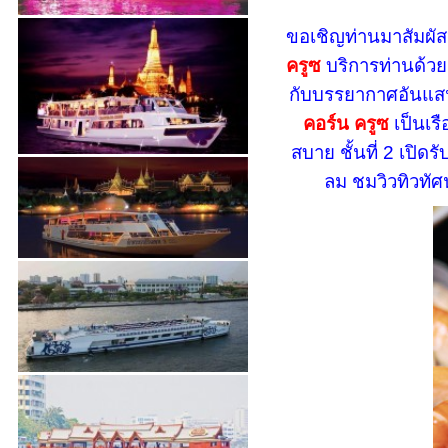
ขอเชิญท่านมาสัมผัสป
ครูซ
บริการท่านด้วย
กับบรรยากาศอันแสนโ
คอร์น ครูซ
เป็นเร
สบาย ชั้นที่ 2 เปิด
ลม ชมวิวทิวทัศ