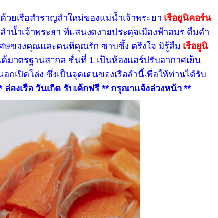
 ด้วยเรือสำราญลำใหม่ของแม่น้ำเจ้าพระยา
เรือยูนิคอร์น
ำน้ำเจ้าพระยา ที่แสนงดงามประดุจเมืองฟ้าอมร ดื่มด่ำ
ษของคุณและคนที่คุณรัก ซาบซึ้ง ตรึงใจ มิรู้ลืม
เรือยูนิ
มาตรฐานสากล ชั้นที่ 1 เป็นห้องแอร์ปรับอากาศเย็น
ปิดโล่ง ซึ่งเป็นจุดเด่นของเรือลำนี้เพื่อให้ท่านได้รับ
* ล่องเรือ วันเกิด รับเค้กฟรี ** กรุณาแจ้งล่วงหน้า **