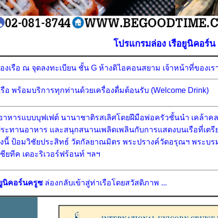
โปรแกรมล่อง เรือยูนิคอร์น
องเรือ ณ จุดลงทะเบียน ชั้น G ห้างดิไอคอนสยาม เจ้าหน้าที่ของเราพ
รือ พร้อมบริการทุกท่านด้วยเครื่องดื่มต้อนรับ (Welcome Drink)
ับอาหารแบบบุฟเฟต์ นานาชาติรสเลิศโดยฝีมือพ่อครัวชั้นนำ เคล้า
ประทานอาหาร และสนุกสนานเพลิดเพลินกับการแสดงบนเรือที่เตรีย
ดังนี้ ป้อมวิชัยประสิทธ์ วัดกัลยาณมิตร พระปรางค์วัดอรุณฯ พร
เชียทีค เดอะริเวอร์ฟร้อนท์ ฯลฯ
ยูนิคอร์นครูซ
ล่องกลับเข้าสู่ท่าเรือโดยสวัสดิภาพ ...